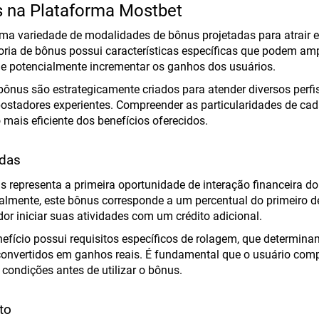
s na Plataforma Mostbet
ma variedade de modalidades de bônus projetadas para atrair 
ria de bônus possui características específicas que podem amp
 e potencialmente incrementar os ganhos dos usuários.
 bônus são estrategicamente criados para atender diversos perfi
apostadores experientes. Compreender as particularidades de c
 mais eficiente dos benefícios oferecidos.
ndas
 representa a primeira oportunidade de interação financeira d
almente, este bônus corresponde a um percentual do primeiro d
dor iniciar suas atividades com um crédito adicional.
efício possui requisitos específicos de rolagem, que determi
convertidos em ganhos reais. É fundamental que o usuário com
ondições antes de utilizar o bônus.
to