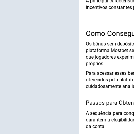
A principal caracterís
incentivos constantes 
Como Consegui
Os bônus sem depósito
plataforma Mostbet se
que jogadores experim
próprios.
Para acessar esses ben
oferecidos pela plata
cuidadosamente analis
Passos para Obte
A sequência para conq
garantem a elegibilida
da conta.