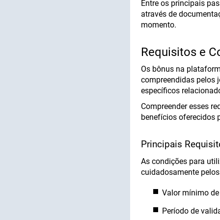
Entre os principais pa
através de documentaç
momento.
Requisitos e 
Os bônus na plataform
compreendidas pelos j
específicos relacionad
Compreender esses req
benefícios oferecidos 
Principais Requisi
As condições para uti
cuidadosamente pelos 
Valor mínimo de
Período de valid