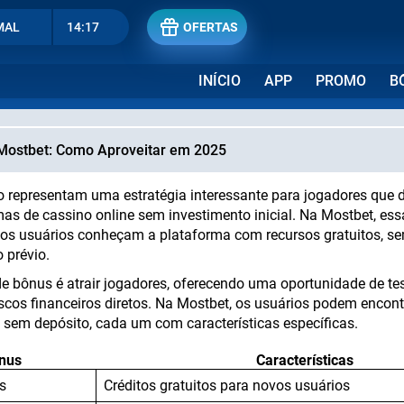
MAL
14:17
OFERTAS
INÍCIO
APP
PROMO
B
Mostbet: Como Aproveitar em 2025
 representam uma estratégia interessante para jogadores que
as de cassino online sem investimento inicial. Na Mostbet, es
os usuários conheçam a plataforma com recursos gratuitos, s
 prévio.
de bônus é atrair jogadores, oferecendo uma oportunidade de tes
iscos financeiros diretos. Na Mostbet, os usuários podem encont
sem depósito, cada um com características específicas.
ônus
Características
s
Créditos gratuitos para novos usuários