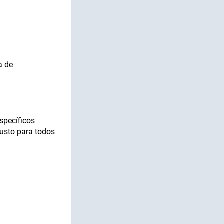
a de
specíficos
justo para todos