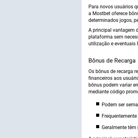
Para novos usuários q
a Mostbet oferece bônu
determinados jogos, pe
A principal vantagem d
plataforma sem necess
utilização e eventuais 
Bônus de Recarga
Os bônus de recarga r
financeiros aos usuári
bônus podem variar en
mediante código promo
Podem ser sema
Frequentemente 
Geralmente têm r