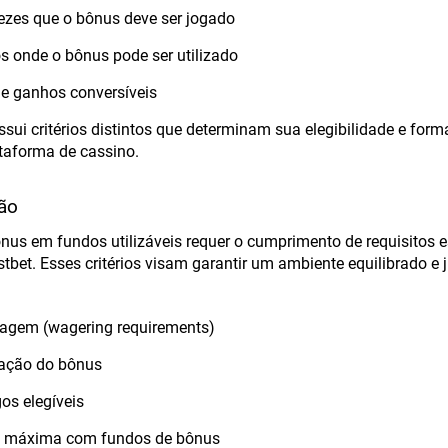
ezes que o bônus deve ser jogado
s onde o bônus pode ser utilizado
e ganhos conversíveis
sui critérios distintos que determinam sua elegibilidade e form
taforma de cassino.
ão
us em fundos utilizáveis requer o cumprimento de requisitos e
tbet. Esses critérios visam garantir um ambiente equilibrado e 
olagem (wagering requirements)
zação do bônus
gos elegíveis
a máxima com fundos de bônus