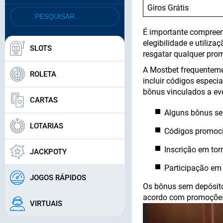
Giros Grátis
É importante compreen
elegibilidade e utiliz
SLOTS
resgatar qualquer pro
A Mostbet frequentem
ROLETA
incluir códigos especi
bônus vinculados a ev
CARTAS
Alguns bônus se
LOTARIAS
Códigos promoci
Inscrição em tor
JACKPOTY
Participação em
JOGOS RÁPIDOS
Os bônus sem depósito
acordo com promoções
VIRTUAIS