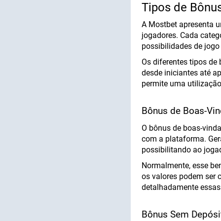
Tipos de Bônu
A Mostbet apresenta u
jogadores. Cada catego
possibilidades de jogo
Os diferentes tipos de
desde iniciantes até 
permite uma utilização
Bônus de Boas-Vi
O bônus de boas-vindas
com a plataforma. Ger
possibilitando ao joga
Normalmente, esse ben
os valores podem ser 
detalhadamente essas c
Bônus Sem Depósi