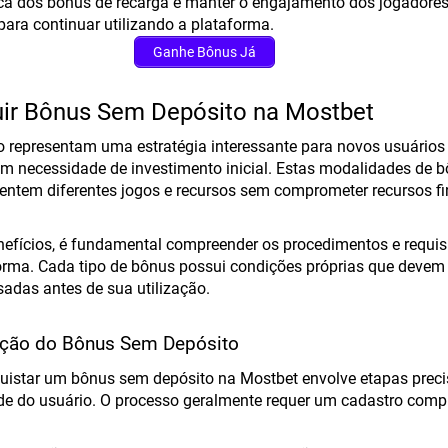
tica dos bônus de recarga é manter o engajamento dos jogadores
para continuar utilizando a plataforma.
Ganhe Bônus Já
r Bônus Sem Depósito na Mostbet
 representam uma estratégia interessante para novos usuários
m necessidade de investimento inicial. Estas modalidades de 
entem diferentes jogos e recursos sem comprometer recursos fi
efícios, é fundamental compreender os procedimentos e requisi
forma. Cada tipo de bônus possui condições próprias que devem 
adas antes de sua utilização.
nção do Bônus Sem Depósito
uistar um bônus sem depósito na Mostbet envolve etapas prec
de do usuário. O processo geralmente requer um cadastro compl