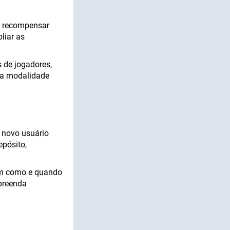
e recompensar
liar as
s de jogadores,
ada modalidade
o novo usuário
epósito,
nam como e quando
preenda